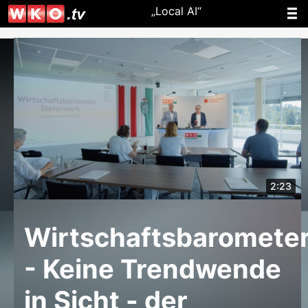
„Local AI“
2:23
Wirtschaftsbaromete
- Keine Trendwende
in Sicht - der