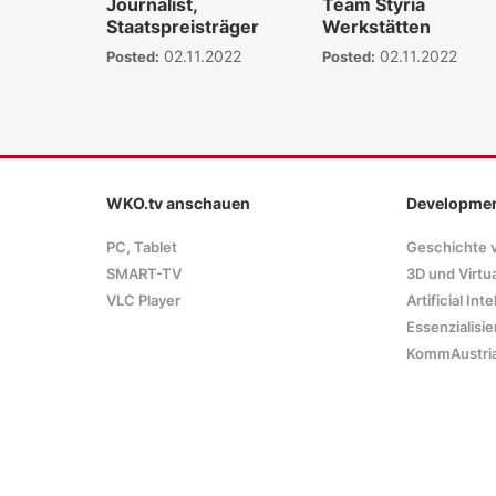
Journalist,
Team Styria
Staatspreisträger
Werkstätten
02.11.2022
02.11.2022
Posted:
Posted:
WKO.tv anschauen
Developme
PC, Tablet
Geschichte 
SMART-TV
3D und Virtua
VLC Player
Artificial Int
Essenzialisie
KommAustri