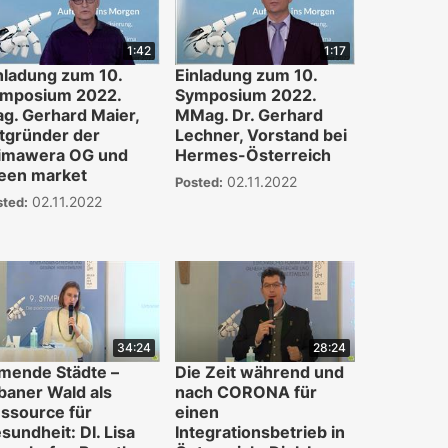
1:42
1:17
nladung zum 10.
Einladung zum 10.
mposium 2022.
Symposium 2022.
g. Gerhard Maier,
MMag. Dr. Gerhard
tgründer der
Lechner, Vorstand bei
imawera OG und
Hermes-Österreich
een market
02.11.2022
Posted:
02.11.2022
sted:
34:24
28:24
mende Städte –
Die Zeit während und
baner Wald als
nach CORONA für
ssource für
einen
sundheit: DI. Lisa
Integrationsbetrieb in