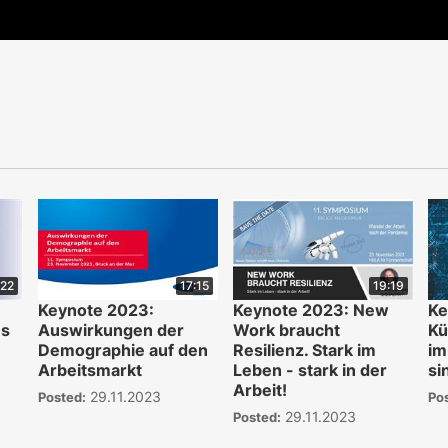
:22
17:15
19:19
Keynote 2023:
Keynote 2023: New
Ke
us
Auswirkungen der
Work braucht
Kü
Demographie auf den
Resilienz. Stark im
im
Arbeitsmarkt
Leben - stark in der
si
Arbeit!
29.11.2023
Posted:
Po
29.11.2023
Posted: