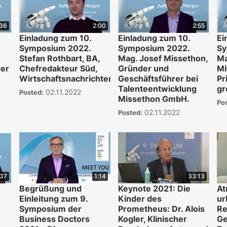
:36
2:00
2:55
Einladung zum 10.
Einladung zum 10.
Ei
Symposium 2022.
Symposium 2022.
Sy
Stefan Rothbart, BA,
Mag. Josef Missethon,
Ma
er
Chefredakteur Süd,
Gründer und
Mi
Wirtschaftsnachrichten
Geschäftsführer bei
Pr
Talenteentwicklung
gr
02.11.2022
Posted:
Missethon GmbH.
Po
02.11.2022
Posted:
:37
1:14
33:13
Begrüßung und
Keynote 2021: Die
At
Einleitung zum 9.
Kinder des
ur
Symposium der
Prometheus: Dr. Alois
Re
Business Doctors
Kogler, Klinischer
Ge