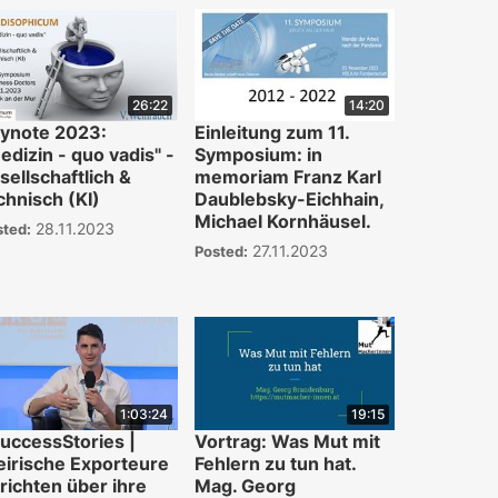
26:22
14:20
ynote 2023:
Einleitung zum 11.
edizin - quo vadis" -
Symposium: in
sellschaftlich &
memoriam Franz Karl
chnisch (KI)
Daublebsky-Eichhain,
Michael Kornhäusel.
28.11.2023
sted:
27.11.2023
Posted:
1:03:24
19:15
uccessStories |
Vortrag: Was Mut mit
eirische Exporteure
Fehlern zu tun hat.
richten über ihre
Mag. Georg