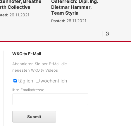
zenhofer, Breathe
Österreich: Dipl. Ing.
rth Collective
Dietmar Hammer,
Team Styria
26.11.2021
sted:
26.11.2021
Posted:
»
|
WKO.tv E-Mail
Abonnieren Sie per E-Mail die
neuesten WKO.tv Videos
täglich
wöchentlich
Ihre Emailadresse:
Submit