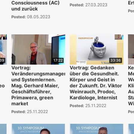
Consciousness (AC)
Er
27.03.2023
Posted:
und zurück
Po
08.05.2023
Posted:
:39
17:22
33:36
Vortrag:
Vortrag: Gedanken
Ke
Veränderungsmanagement
über die Gesundheit.
Me
und Systemlernen.
Körper und Geist in
We
eo
Mag. Gerhard Maier,
der Zukunft. Dr. Viktor
Kl
Geschäftsführer,
Weinrauch, Prodoc,
Au
Primawera, green
Kardiologe, Internist
St
market
Wi
25.11.2022
Posted:
25.11.2022
Posted:
Po