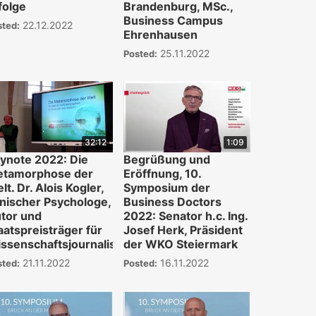
folge
Brandenburg, MSc.,
Business Campus
22.12.2022
sted:
Ehrenhausen
25.11.2022
Posted:
32:12
1:09
ynote 2022: Die
Begrüßung und
tamorphose der
Eröffnung, 10.
lt. Dr. Alois Kogler,
Symposium der
inischer Psychologe,
Business Doctors
tor und
2022: Senator h.c. Ing.
aatspreisträger für
Josef Herk, Präsident
ssenschaftsjournalismus
der WKO Steiermark
21.11.2022
16.11.2022
sted:
Posted: