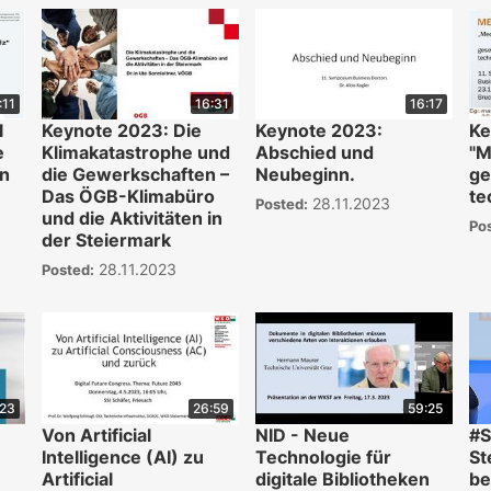
:11
16:31
16:17
l
Keynote 2023: Die
Keynote 2023:
Ke
e
Klimakatastrophe und
Abschied und
"M
on
die Gewerkschaften –
Neubeginn.
ge
Das ÖGB-Klimabüro
te
28.11.2023
Posted:
und die Aktivitäten in
Po
der Steiermark
28.11.2023
Posted:
:23
26:59
59:25
Von Artificial
NID - Neue
#S
Intelligence (AI) zu
Technologie für
St
Artificial
digitale Bibliotheken
be