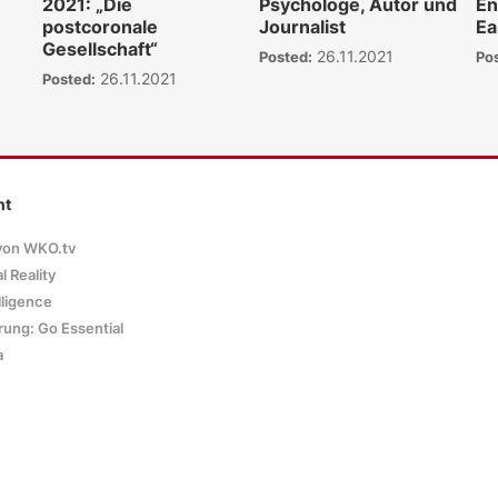
2021: „Die
Psychologe, Autor und
En
postcoronale
Journalist
Ea
Gesellschaft“
26.11.2021
Posted:
Po
26.11.2021
Posted:
nt
von WKO.tv
l Reality
elligence
rung: Go Essential
a