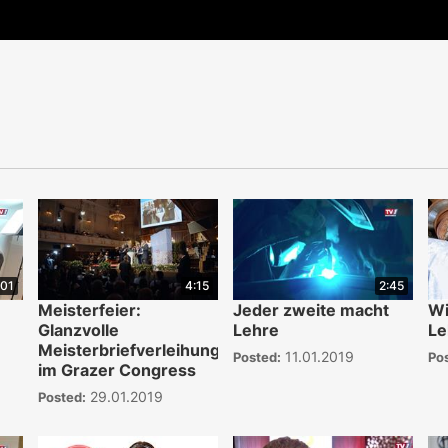
:01
4:15
2:45
Meisterfeier:
Jeder zweite macht
Wi
Glanzvolle
Lehre
Le
Meisterbriefverleihung
11.01.2019
Posted:
Po
im Grazer Congress
29.01.2019
Posted: