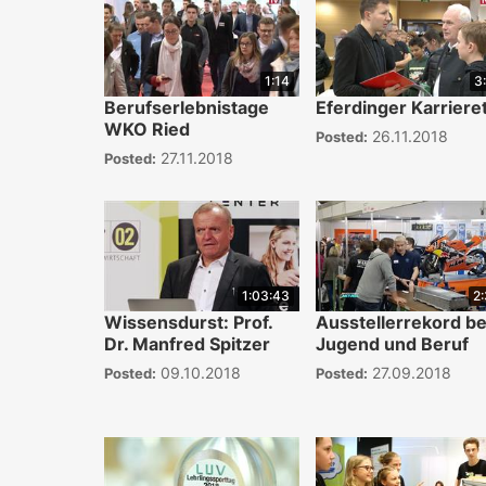
1:14
3
Berufserlebnistage
Eferdinger Karriere
WKO Ried
26.11.2018
Posted:
27.11.2018
Posted:
1:03:43
2
Wissensdurst: Prof.
Ausstellerrekord be
Dr. Manfred Spitzer
Jugend und Beruf
09.10.2018
27.09.2018
Posted:
Posted: