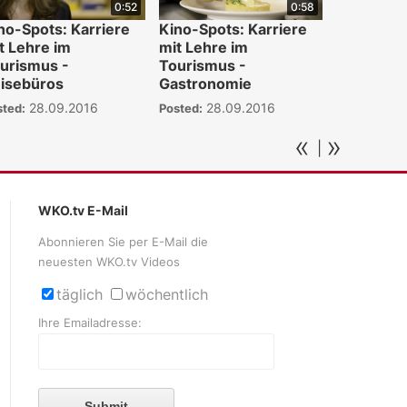
0:52
0:58
no-Spots: Karriere
Kino-Spots: Karriere
t Lehre im
mit Lehre im
urismus -
Tourismus -
isebüros
Gastronomie
28.09.2016
28.09.2016
sted:
Posted:
«
»
|
WKO.tv E-Mail
Abonnieren Sie per E-Mail die
neuesten WKO.tv Videos
täglich
wöchentlich
Ihre Emailadresse:
Submit