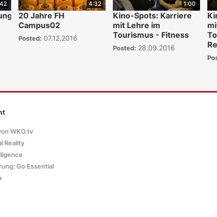
:42
4:32
1:00
hung
20 Jahre FH
Kino-Spots: Karriere
Ki
Campus02
mit Lehre im
mi
Tourismus - Fitness
To
07.12.2016
Posted:
Re
28.09.2016
Posted:
Po
nt
von WKO.tv
l Reality
elligence
rung: Go Essential
a