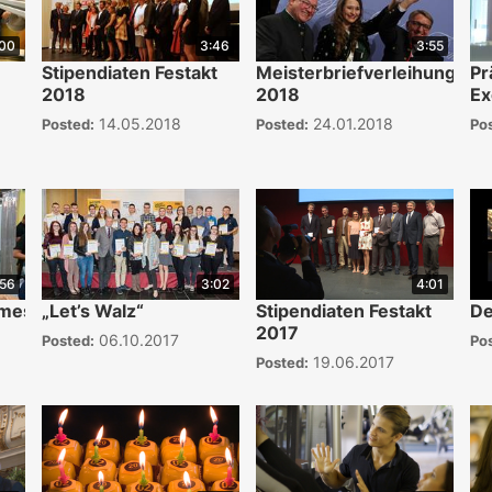
:00
3:46
3:55
Stipendiaten Festakt
Meisterbriefverleihung
Pr
2018
2018
Ex
14.05.2018
24.01.2018
Posted:
Posted:
Po
:56
3:02
4:01
smesse
„Let’s Walz“
Stipendiaten Festakt
De
2017
06.10.2017
Posted:
Po
19.06.2017
Posted: