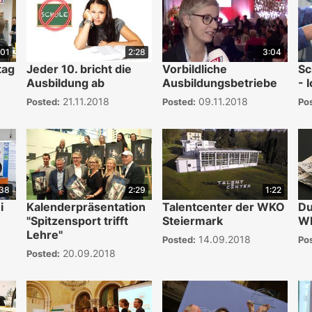
:01
2:28
3:04
tag
Jeder 10. bricht die
Vorbildliche
Sc
Ausbildung ab
Ausbildungsbetriebe
- 
21.11.2018
09.11.2018
Posted:
Posted:
Po
:38
2:29
1:22
i
Kalenderpräsentation
Talentcenter der WKO
Du
"Spitzensport trifft
Steiermark
W
Lehre"
14.09.2018
Posted:
Po
20.09.2018
Posted: