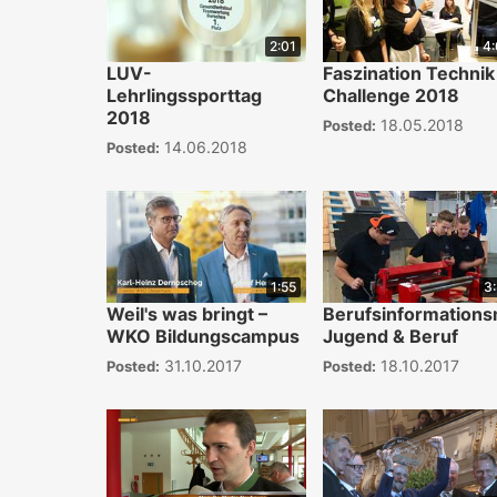
2:01
4
LUV-
Faszination Technik
Lehrlingssporttag
Challenge 2018
2018
18.05.2018
Posted:
14.06.2018
Posted:
1:55
3
Weil's was bringt –
Berufsinformation
WKO Bildungscampus
Jugend & Beruf
31.10.2017
18.10.2017
Posted:
Posted: