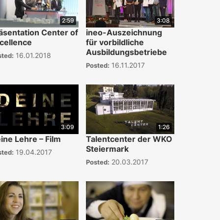
2:59
3:08
äsentation Center of
ineo-Auszeichnung
cellence
für vorbildliche
Ausbildungsbetriebe
16.01.2018
sted:
16.11.2017
Posted:
3:09
1:26
ine Lehre – Film
Talentcenter der WKO
Steiermark
19.04.2017
sted:
20.03.2017
Posted: