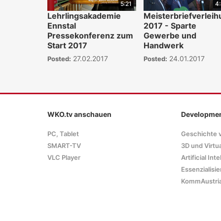
5:21
4
Lehrlingsakademie
Meisterbriefverlei
Ennstal
2017 - Sparte
Pressekonferenz zum
Gewerbe und
Start 2017
Handwerk
27.02.2017
24.01.2017
Posted:
Posted:
WKO.tv anschauen
Developme
PC, Tablet
Geschichte 
SMART-TV
3D und Virtua
VLC Player
Artificial Int
Essenzialisie
KommAustri