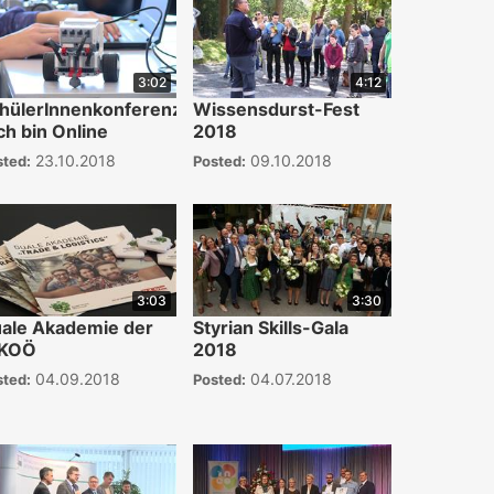
3:02
4:12
hülerInnenkonferenz
Wissensdurst-Fest
Ich bin Online
2018
23.10.2018
09.10.2018
sted:
Posted:
3:03
3:30
ale Akademie der
Styrian Skills-Gala
KOÖ
2018
04.09.2018
04.07.2018
sted:
Posted: