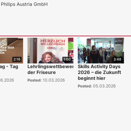
 Philips Austria GmbH
2:16
1:00
3:48
ag - Tag
Lehrlingswettbewerb
Skills Activity Days
der Friseure
2026 – die Zukunft
beginnt hier
06.2026
10.03.2026
Posted:
05.03.2026
Posted:
WKO.tv KI (lok