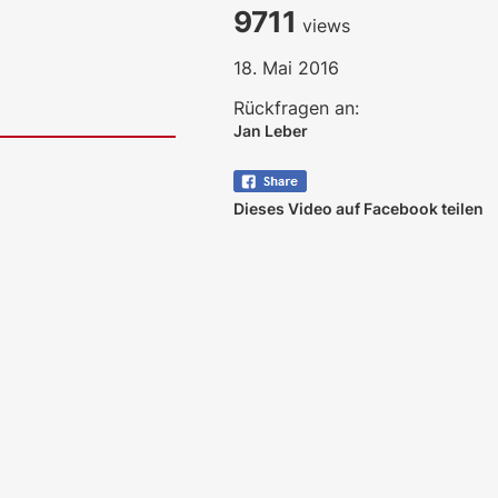
9711
views
18. Mai 2016
Rückfragen an:
Jan Leber
Dieses Video auf Facebook teilen
ales LLM gemma-4-26b-a4b-it, Blackwell)