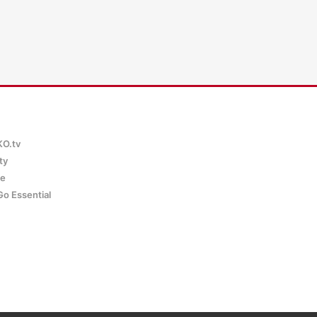
KO.tv
ty
ce
Go Essential
Configuration