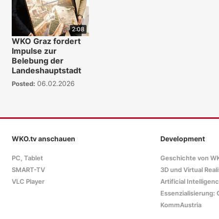
2:08
WKO Graz fordert
Impulse zur
Belebung der
Landeshauptstadt
06.02.2026
Posted:
WKO.tv anschauen
Development
PC, Tablet
Geschichte von W
SMART-TV
3D und Virtual Reali
VLC Player
Artificial Intelligen
Essenzialisierung: 
KommAustria