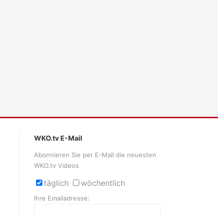
ales LLM gemma-4-26b-a4b-it, Blackwell)
WKO.tv E-Mail
Abonnieren Sie per E-Mail die neuesten
WKO.tv Videos
täglich
wöchentlich
Ihre Emailadresse: