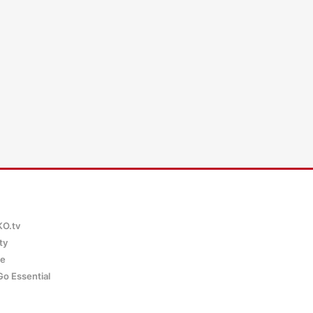
WKO.tv KI (lok
KO.tv
ty
ce
Go Essential