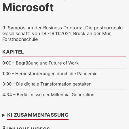
Microsoft
WKO.tv KI (lokales LLM gemma-4-
9. Symposium der Business Doctors: „Die postcoronale
26b-a4b-it, Blackwell)
Gesellschaft“ von 18.-19.11.2021, Bruck an der Mur,
Forsthochschule
KAPITEL
0:00
– Begrüßung und Future of Work
1:00
– Herausforderungen durch die Pandemie
3:00
– Die digitale Transformation gestalten
4:34
– Bedürfnisse der Millennial Generation
KI ZUSAMMENFASSUNG