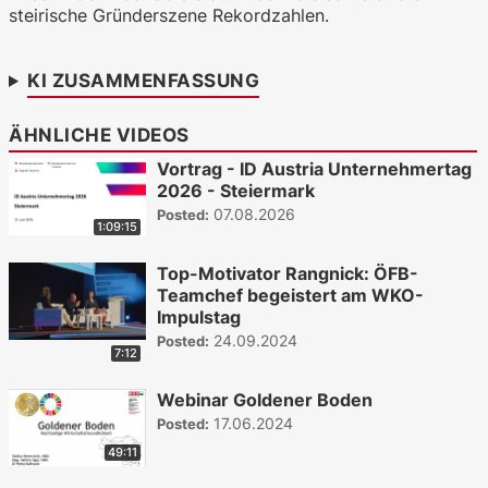
steirische Gründerszene Rekordzahlen.
WKO.tv KI (lokales LLM gemma-4-
26b-a4b-it, Blackwell)
KI ZUSAMMENFASSUNG
ÄHNLICHE VIDEOS
Vortrag - ID Austria Unternehmertag
2026 - Steiermark
07.08.2026
Posted:
1:09:15
Top-Motivator Rangnick: ÖFB-
Teamchef begeistert am WKO-
Impulstag
24.09.2024
Posted:
7:12
Webinar Goldener Boden
17.06.2024
Posted:
49:11