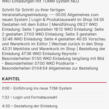
WKO Einladungen mit TOMM System NEU
Schritt für Schritt zu Ihrer fertigen
Veranstaltungseinladung: --- 00:00 Allgemeines zum
neuen System | Login & Produktauswahl im Shop 04:35
Gestalten mit dem Editor | Menüführung 09:27 WKO
Einladung: Seite 1 gestalten 18:12 WKO Einladung: Seite
WKO.tv KI (lokales LLM gemma-4-
2 gestalten 27:03 WKO Einladung: Seite 3 gestalten
26b-a4b-it, Blackwell)
32:48 WKO Einladung: Seite 4 gestalten 40:35 Vorschau
und Warenkorb im Editor | Wechsel zurück in den Shop
43:31 Merkliste und Warenkorb im Shop | Bestellung der
Einladung 47:36 WKO Einladung Keynote -
Besonderheiten 51:50 WKO Einladung lang/lang mit Bild
- Besonderheiten 57:00 WKO Postkarte -
Besonderheiten 01:04:54 Allgemeines zur Bestellung
KAPITEL
0:00
– Einführung ins neue TOM-System
1:32
– Login und Formatauswahl
4:30
– Gestaltung der Einladung