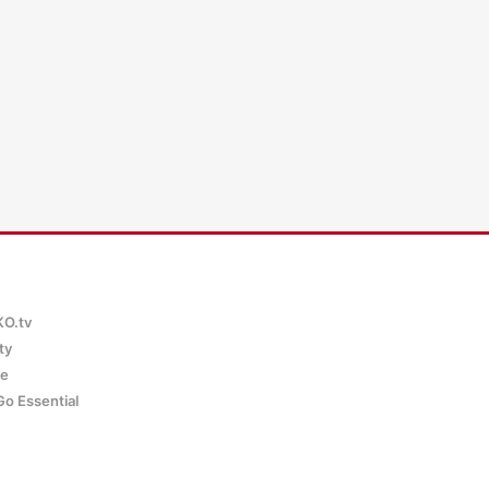
KO.tv
ty
ce
Go Essential