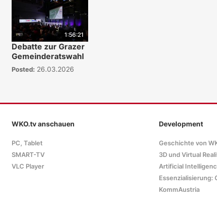
1:56:21
Debatte zur Grazer
Gemeinderatswahl
26.03.2026
Posted:
WKO.tv anschauen
Development
PC, Tablet
Geschichte von W
SMART-TV
3D und Virtual Reali
VLC Player
Artificial Intelligen
Essenzialisierung: 
KommAustria