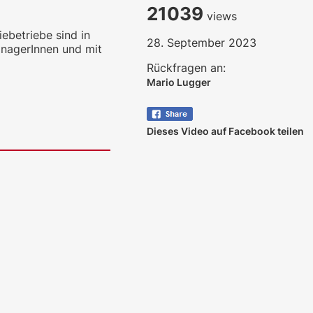
21039
views
ebetriebe sind in
28. September 2023
anagerInnen und mit
Rückfragen an:
Mario Lugger
Dieses Video auf Facebook teilen
ales LLM gemma-4-26b-a4b-it, Blackwell)