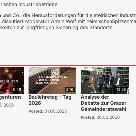
rischen Industriebetriebe
nd Co.: die Herausforderungen für die steirischen Industri
k diskutiert Moderator Armin Wolf mit heimischenSpitzenm
eiten zur langfristigen Sicherung des Standorts.
0:48
2:16
13:53
genturen
Baulehretag - Tag
Analyse der
2026
Debatte zur Grazer
6.2026
Gemeinderatswahl
01.06.2026
Posted:
26.03.2026
Posted:
WKO.tv KI (lok