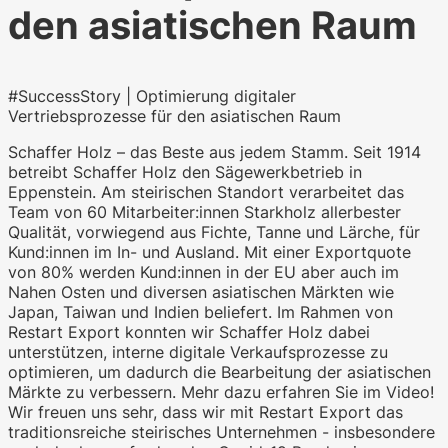
den asiatischen Raum
#SuccessStory | Optimierung digitaler
WKO.tv KI (lokales LLM gemma-4-
Vertriebsprozesse für den asiatischen Raum
26b-a4b-it, Blackwell)
Schaffer Holz – das Beste aus jedem Stamm. Seit 1914
betreibt Schaffer Holz den Sägewerkbetrieb in
Eppenstein. Am steirischen Standort verarbeitet das
Team von 60 Mitarbeiter:innen Starkholz allerbester
Qualität, vorwiegend aus Fichte, Tanne und Lärche, für
Kund:innen im In- und Ausland. Mit einer Exportquote
von 80% werden Kund:innen in der EU aber auch im
Nahen Osten und diversen asiatischen Märkten wie
Japan, Taiwan und Indien beliefert. Im Rahmen von
Restart Export konnten wir Schaffer Holz dabei
unterstützen, interne digitale Verkaufsprozesse zu
optimieren, um dadurch die Bearbeitung der asiatischen
Märkte zu verbessern. Mehr dazu erfahren Sie im Video!
Wir freuen uns sehr, dass wir mit Restart Export das
traditionsreiche steirisches Unternehmen - insbesondere