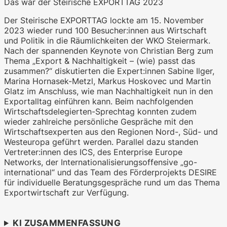
Das war der Steirische EXPORTTAG 2023
Der Steirische EXPORTTAG lockte am 15. November
2023 wieder rund 100 Besucher:innen aus Wirtschaft
und Politik in die Räumlichkeiten der WKO Steiermark.
WKO.tv KI (lokales LLM gemma-4-
Nach der spannenden Keynote von Christian Berg zum
26b-a4b-it, Blackwell)
Thema „Export & Nachhaltigkeit – (wie) passt das
zusammen?“ diskutierten die Expert:innen Sabine Ilger,
Marina Hornasek-Metzl, Markus Hoskovec und Martin
Glatz im Anschluss, wie man Nachhaltigkeit nun in den
Exportalltag einführen kann. Beim nachfolgenden
Wirtschaftsdelegierten-Sprechtag konnten zudem
wieder zahlreiche persönliche Gespräche mit den
Wirtschaftsexperten aus den Regionen Nord-, Süd- und
Westeuropa geführt werden. Parallel dazu standen
Vertreter:innen des ICS, des Enterprise Europe
Networks, der Internationalisierungsoffensive „go-
international“ und das Team des Förderprojekts DESIRE
für individuelle Beratungsgespräche rund um das Thema
Exportwirtschaft zur Verfügung.
KI ZUSAMMENFASSUNG