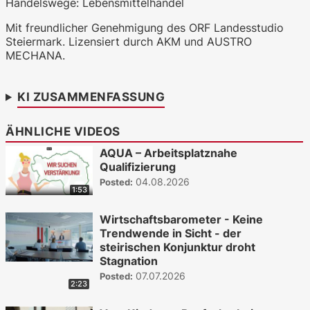
Handelswege: Lebensmittelhandel
WKO.tv KI (lokales LLM gemma-4-
Mit freundlicher Genehmigung des ORF Landesstudio
26b-a4b-it, Blackwell)
Steiermark. Lizensiert durch AKM und AUSTRO
MECHANA.
KI ZUSAMMENFASSUNG
ÄHNLICHE VIDEOS
AQUA – Arbeitsplatznahe
Qualifizierung
04.08.2026
Posted:
1:53
Wirtschaftsbarometer - Keine
Trendwende in Sicht - der
steirischen Konjunktur droht
Stagnation
07.07.2026
Posted:
2:23