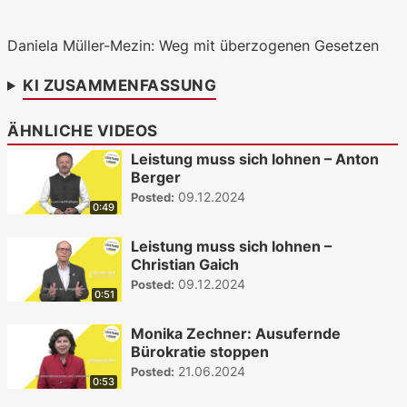
WKO.tv KI (lokales LLM gemma-4-
26b-a4b-it, Blackwell)
Daniela Müller-Mezin: Weg mit überzogenen Gesetzen
KI ZUSAMMENFASSUNG
ÄHNLICHE VIDEOS
Leistung muss sich lohnen – Anton
Berger
09.12.2024
Posted:
0:49
Leistung muss sich lohnen –
Christian Gaich
09.12.2024
Posted:
0:51
Monika Zechner: Ausufernde
Bürokratie stoppen
21.06.2024
Posted:
0:53