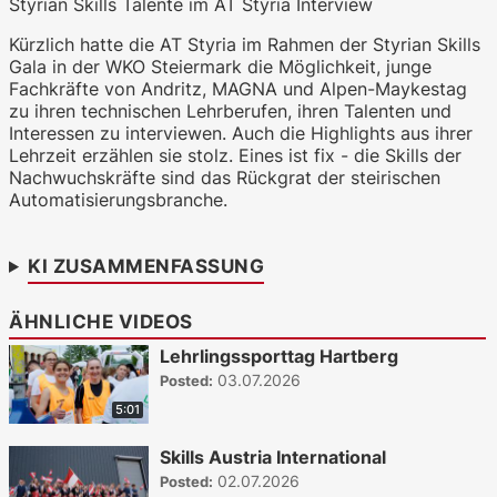
Styrian Skills Talente im AT Styria Interview
Kürzlich hatte die AT Styria im Rahmen der Styrian Skills
WKO.tv KI (lokales LLM gemma-4-
26b-a4b-it, Blackwell)
Gala in der WKO Steiermark die Möglichkeit, junge
Fachkräfte von Andritz, MAGNA und Alpen-Maykestag
zu ihren technischen Lehrberufen, ihren Talenten und
Interessen zu interviewen. Auch die Highlights aus ihrer
Lehrzeit erzählen sie stolz. Eines ist fix - die Skills der
Nachwuchskräfte sind das Rückgrat der steirischen
Automatisierungsbranche.
KI ZUSAMMENFASSUNG
ÄHNLICHE VIDEOS
Lehrlingssporttag Hartberg
03.07.2026
Posted:
5:01
Skills Austria International
02.07.2026
Posted: