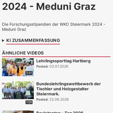
2024 - Meduni Graz
WKO.tv KI (lokales LLM gemma-4-
26b-a4b-it, Blackwell)
Die Forschungsstipendien der WKO Steiermark 2024 -
Meduni Graz
KI ZUSAMMENFASSUNG
ÄHNLICHE VIDEOS
Lehrlingssporttag Hartberg
03.07.2026
Posted:
5:01
Bundeslehrlingswettbewerb der
Tischler und Holzgestalter
Steiermark.
23.06.2026
Posted:
1:29
Baulehretag - Tag 2026