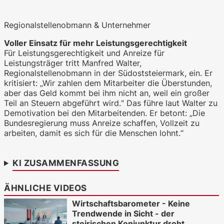
Regionalstellenobmann & Unternehmer
WKO.tv KI (lokales LLM gemma-4-
26b-a4b-it, Blackwell)
Voller Einsatz für mehr Leistungsgerechtigkeit
Für Leistungsgerechtigkeit und Anreize für
Leistungsträger tritt Manfred Walter,
Regionalstellenobmann in der Südoststeiermark, ein. Er
kritisiert: „Wir zahlen dem Mitarbeiter die Überstunden,
aber das Geld kommt bei ihm nicht an, weil ein großer
Teil an Steuern abgeführt wird.“ Das führe laut Walter zu
Demotivation bei den Mitarbeitenden. Er betont: „Die
Bundesregierung muss Anreize schaffen, Vollzeit zu
arbeiten, damit es sich für die Menschen lohnt.“
KI ZUSAMMENFASSUNG
ÄHNLICHE VIDEOS
Wirtschaftsbarometer - Keine
Trendwende in Sicht - der
steirischen Konjunktur droht