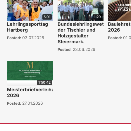
5:01
1:29
Lehrlingssporttag
Bundeslehrlingswettbewerb
Baulehret
Hartberg
der Tischler und
2026
Holzgestalter
03.07.2026
01.
Posted:
Posted:
Steiermark.
23.06.2026
Posted:
1:50:42
Meisterbriefverleihung
2026
27.01.2026
Posted: