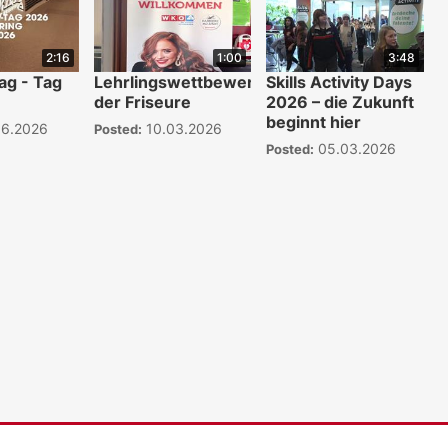
2:16
1:00
3:48
ag - Tag
Lehrlingswettbewerb
Skills Activity Days
der Friseure
2026 – die Zukunft
beginnt hier
06.2026
10.03.2026
Posted:
05.03.2026
Posted:
WKO.tv KI (lok