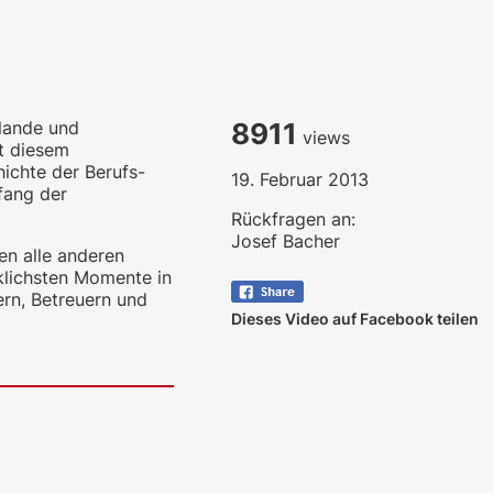
rlande und
8911
views
it diesem
ichte der Berufs-
19. Februar 2013
fang der
Rückfragen an:
Josef Bacher
en alle anderen
cklichsten Momente in
tern, Betreuern und
Dieses Video auf Facebook teilen