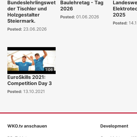
Bundeslehrlingswettbewerb
Baulehretag - Tag
Landeswe
der Tischler und
2026
Elektrote
Holzgestalter
2025
01.06.2026
Posted:
Steiermark.
14.1
Posted:
23.06.2026
Posted:
1:06
EuroSkills 2021:
Competition Day 3
13.10.2021
Posted:
WKO.tv anschauen
Development