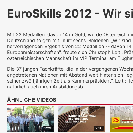
EuroSkills 2012 - Wir 
Mit 22 Medaillen, davon 14 in Gold, wurde Österreich m
Deutschland folgen mit „nur" sechs Goldenen. „Wir sind
hervorragenden Ergebnis von 22 Medaillen -- davon 14 G
Europameisterschaften", freute sich Christoph Leitl, P
österreichischen Mannschaft im VIP-Terminal am Flugh
Die 37 jungen Fachkräfte, die in der vergangenen Woche
angetretenen Nationen mit Abstand weit hinter sich lieg
seiner zwölfjährigen Zeit als Kammerpräsident". Leitl: „I
natürlich auch ihren Ausbildungsb
ÄHNLICHE VIDEOS
1:29
2:16