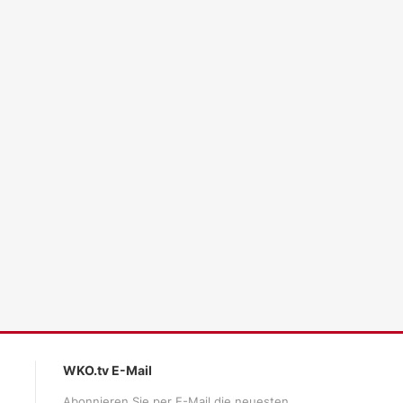
ales LLM gemma-4-26b-a4b-it, Blackwell)
WKO.tv E-Mail
Abonnieren Sie per E-Mail die neuesten