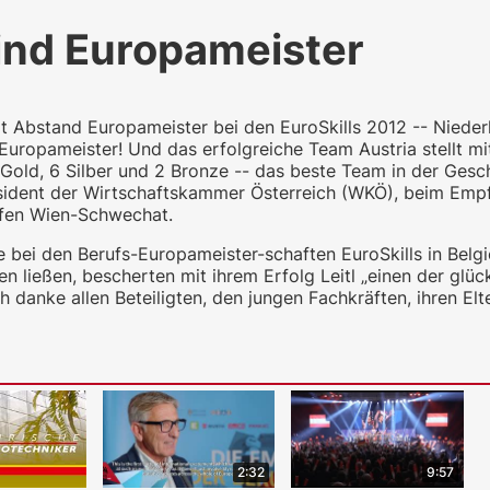
sind Europameister
it Abstand Europameister bei den EuroSkills 2012 -- Niede
 Europameister! Und das erfolgreiche Team Austria stellt m
old, 6 Silber und 2 Bronze -- das beste Team in der Gesch
räsident der Wirtschaftskammer Österreich (WKÖ), beim Emp
afen Wien-Schwechat.
 bei den Berufs-Europameister-schaften EuroSkills in Belgi
en ließen, bescherten mit ihrem Erfolg Leitl „einen der glü
ch danke allen Beteiligten, den jungen Fachkräften, ihren El
2:32
9:57