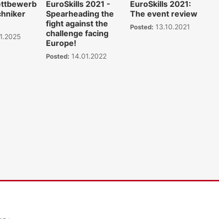
ttbewerb
EuroSkills 2021 -
EuroSkills 2021:
chniker
Spearheading the
The event review
fight against the
13.10.2021
Posted:
challenge facing
1.2025
Europe!
14.01.2022
Posted:
WKO.tv KI (lok