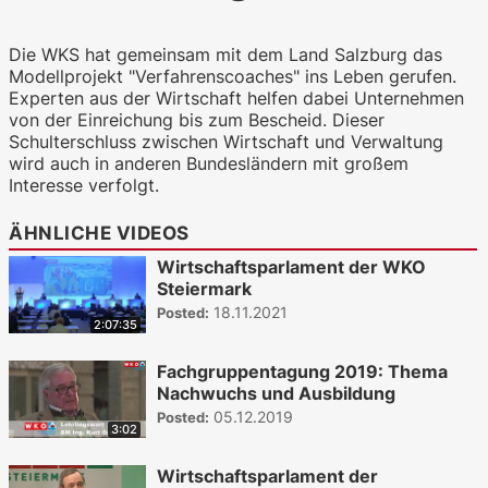
WKO.tv KI (lokales LLM gemma-4-
26b-a4b-it, Blackwell)
Die WKS hat gemeinsam mit dem Land Salzburg das
Modellprojekt "Verfahrenscoaches" ins Leben gerufen.
Experten aus der Wirtschaft helfen dabei Unternehmen
von der Einreichung bis zum Bescheid. Dieser
Schulterschluss zwischen Wirtschaft und Verwaltung
wird auch in anderen Bundesländern mit großem
Interesse verfolgt.
ÄHNLICHE VIDEOS
Wirtschaftsparlament der WKO
Steiermark
18.11.2021
Posted:
2:07:35
Fachgruppentagung 2019: Thema
Nachwuchs und Ausbildung
05.12.2019
Posted:
3:02
Wirtschaftsparlament der