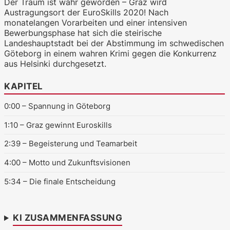
Der Traum ist wahr geworden – Graz wird
Austragungsort der EuroSkills 2020! Nach
monatelangen Vorarbeiten und einer intensiven
Bewerbungsphase hat sich die steirische
WKO.tv KI (lokales LLM gemma-4-
Landeshauptstadt bei der Abstimmung im schwedischen
26b-a4b-it, Blackwell)
Göteborg in einem wahren Krimi gegen die Konkurrenz
aus Helsinki durchgesetzt.
KAPITEL
0:00
– Spannung in Göteborg
1:10
– Graz gewinnt Euroskills
2:39
– Begeisterung und Teamarbeit
4:00
– Motto und Zukunftsvisionen
5:34
– Die finale Entscheidung
KI ZUSAMMENFASSUNG