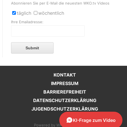
Abonnieren Sie per E-Mail die neuesten WKO.tv Videos
täglich
wöchentlich
Ihre Emailadresse:
Submit
KONTAKT
IMPRESSUM
BARRIEREFREIHEIT
DATENSCHUTZERKLÄRUNG
JUGENDSCHUTZERKLÄRUNG
KI-Frage zum Video
Configuration
Powered by WKO Steiermark 2026