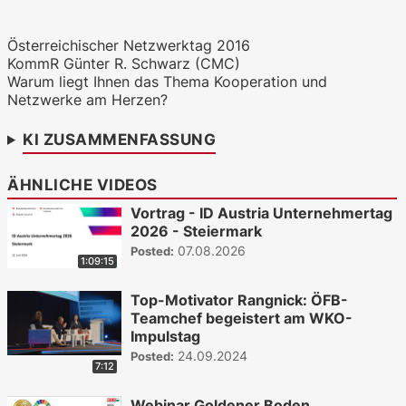
WKO.tv KI (lokales LLM gemma-4-
26b-a4b-it, Blackwell)
Österreichischer Netzwerktag 2016
KommR Günter R. Schwarz (CMC)
Warum liegt Ihnen das Thema Kooperation und
Netzwerke am Herzen?
KI ZUSAMMENFASSUNG
ÄHNLICHE VIDEOS
Vortrag - ID Austria Unternehmertag
2026 - Steiermark
07.08.2026
Posted:
1:09:15
Top-Motivator Rangnick: ÖFB-
Teamchef begeistert am WKO-
Impulstag
24.09.2024
Posted:
7:12
Webinar Goldener Boden