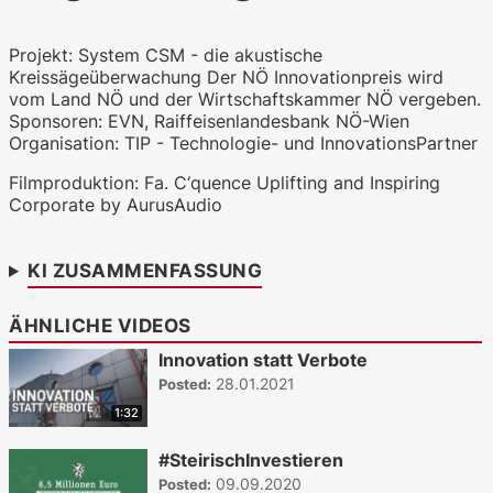
WKO.tv KI (lokales LLM gemma-4-
Projekt: System CSM - die akustische
26b-a4b-it, Blackwell)
Kreissägeüberwachung Der NÖ Innovationpreis wird
vom Land NÖ und der Wirtschaftskammer NÖ vergeben.
Sponsoren: EVN, Raiffeisenlandesbank NÖ-Wien
Organisation: TIP - Technologie- und InnovationsPartner
Filmproduktion: Fa. C‘quence Uplifting and Inspiring
Corporate by AurusAudio
KI ZUSAMMENFASSUNG
ÄHNLICHE VIDEOS
Innovation statt Verbote
28.01.2021
Posted:
1:32
#SteirischInvestieren
09.09.2020
Posted: