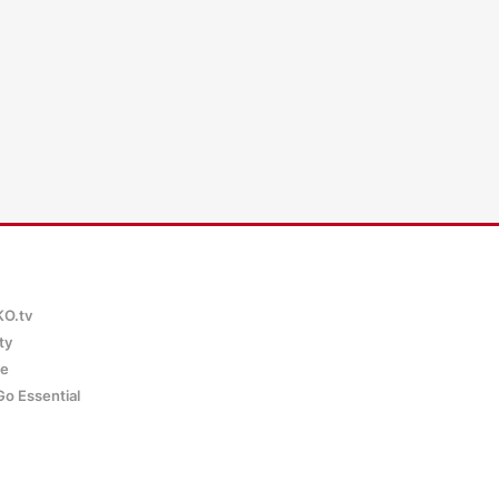
KO.tv
ty
ce
Go Essential