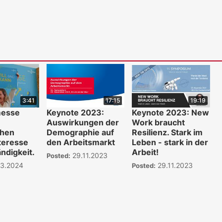
3:41
17:15
19:19
messe
Keynote 2023:
Keynote 2023: New
Auswirkungen der
Work braucht
hen
Demographie auf
Resilienz. Stark im
teresse
den Arbeitsmarkt
Leben - stark in der
ndigkeit.
Arbeit!
29.11.2023
Posted:
03.2024
29.11.2023
Posted:
WKO.tv KI (lok