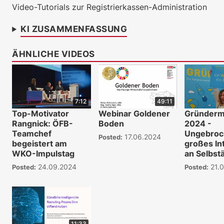
Video-Tutorials zur Registrierkassen-Administration
KI ZUSAMMENFASSUNG
ÄHNLICHE VIDEOS
7:12
49:11
Top-Motivator
Webinar Goldener
Gründer
Rangnick: ÖFB-
Boden
2024 -
Teamchef
Ungebroc
17.06.2024
Posted:
begeistert am
großes In
WKO-Impulstag
an Selbstä
24.09.2024
21.
Posted:
Posted:
11:33