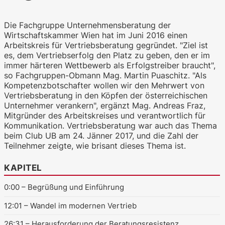
Die Fachgruppe Unternehmensberatung der
Wirtschaftskammer Wien hat im Juni 2016 einen
Arbeitskreis für Vertriebsberatung gegründet. "Ziel ist
es, dem Vertriebserfolg den Platz zu geben, den er im
WKO.tv KI (lokales LLM gemma-4-
immer härteren Wettbewerb als Erfolgstreiber braucht",
26b-a4b-it, Blackwell)
so Fachgruppen-Obmann Mag. Martin Puaschitz. "Als
Kompetenzbotschafter wollen wir den Mehrwert von
Vertriebsberatung in den Köpfen der österreichischen
Unternehmer verankern", ergänzt Mag. Andreas Fraz,
Mitgründer des Arbeitskreises und verantwortlich für
Kommunikation. Vertriebsberatung war auch das Thema
beim Club UB am 24. Jänner 2017, und die Zahl der
Teilnehmer zeigte, wie brisant dieses Thema ist.
KAPITEL
0:00
– Begrüßung und Einführung
12:01
– Wandel im modernen Vertrieb
26:31
– Herausforderung der Beratungsresistenz