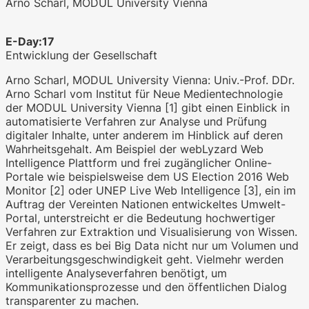
Arno Scharl, MODUL University Vienna
E-Day:17
Entwicklung der Gesellschaft
Arno Scharl, MODUL University Vienna: Univ.-Prof. DDr.
Arno Scharl vom Institut für Neue Medientechnologie
WKO.tv KI (lokales LLM gemma-4-
der MODUL University Vienna [1] gibt einen Einblick in
26b-a4b-it, Blackwell)
automatisierte Verfahren zur Analyse und Prüfung
digitaler Inhalte, unter anderem im Hinblick auf deren
Wahrheitsgehalt. Am Beispiel der webLyzard Web
Intelligence Plattform und frei zugänglicher Online-
Portale wie beispielsweise dem US Election 2016 Web
Monitor [2] oder UNEP Live Web Intelligence [3], ein im
Auftrag der Vereinten Nationen entwickeltes Umwelt-
Portal, unterstreicht er die Bedeutung hochwertiger
Verfahren zur Extraktion und Visualisierung von Wissen.
Er zeigt, dass es bei Big Data nicht nur um Volumen und
Verarbeitungsgeschwindigkeit geht. Vielmehr werden
intelligente Analyseverfahren benötigt, um
Kommunikationsprozesse und den öffentlichen Dialog
transparenter zu machen.