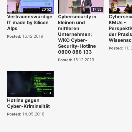
20:52
17:58
Vertrauenswürdige
Cybersecurity in
Cybersecu
IT made by Silicon
kleinen und
KMUs -
Alps
mittleren
Perspekti
Unternehmen:
der Praxi
16.12.2019
Posted:
WKO Cyber-
Wissensc
Security-Hotline
11.1
Posted:
0800 888 133
16.12.2019
Posted:
2:30
Hotline gegen
Cyber-Kriminalität
14.05.2018
Posted: