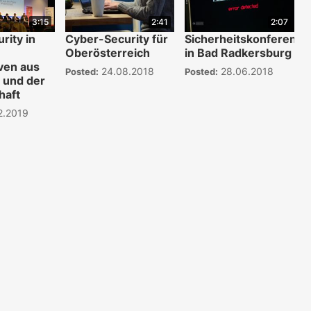
3:15
2:41
2:07
rity in
Cyber-Security für
Sicherheitskonferenz
Oberösterreich
in Bad Radkersburg
ven aus
24.08.2018
28.06.2018
Posted:
Posted:
s und der
haft
2.2019
WKO.tv KI (lok