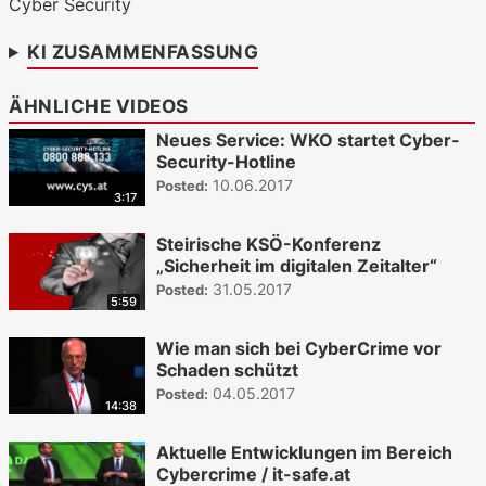
WKO.tv KI (lokales LLM gemma-4-
Cyber Security
26b-a4b-it, Blackwell)
KI ZUSAMMENFASSUNG
ÄHNLICHE VIDEOS
Neues Service: WKO startet Cyber-
Security-Hotline
10.06.2017
Posted:
3:17
Steirische KSÖ-Konferenz
„Sicherheit im digitalen Zeitalter“
31.05.2017
Posted:
5:59
Wie man sich bei CyberCrime vor
Schaden schützt
04.05.2017
Posted:
14:38
Aktuelle Entwicklungen im Bereich
Cybercrime / it-safe.at