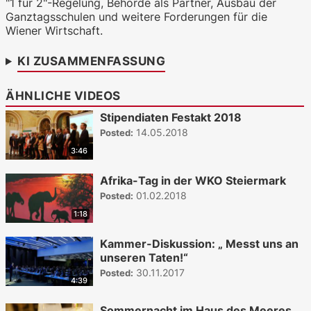
"1 für 2"-Regelung, Behörde als Partner, Ausbau der
WKO.tv KI (lokales LLM gemma-4-
Ganztagsschulen und weitere Forderungen für die
26b-a4b-it, Blackwell)
Wiener Wirtschaft.
KI ZUSAMMENFASSUNG
ÄHNLICHE VIDEOS
Stipendiaten Festakt 2018
14.05.2018
Posted:
3:46
Afrika-Tag in der WKO Steiermark
01.02.2018
Posted:
1:18
Kammer-Diskussion: „ Messt uns an
unseren Taten!“
30.11.2017
Posted:
4:39
Sommernacht im Haus des Meeres