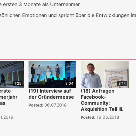
e ersten 3 Monate als Unternehmer
önlichen Emotionen und spricht über die Entwicklungen im
1:25
3:04
3:14
erste
(19) Interview auf
(18) Anfragen
merjahr
der Gründermesse
Facebook-
as
Community:
06.07.2018
Posted:
Akquisition Teil III.
1.2019
19.06.2018
Posted: