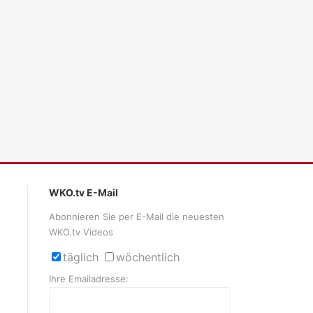
ales LLM gemma-4-26b-a4b-it, Blackwell)
WKO.tv E-Mail
Abonnieren Sie per E-Mail die neuesten
WKO.tv Videos
täglich
wöchentlich
Ihre Emailadresse: