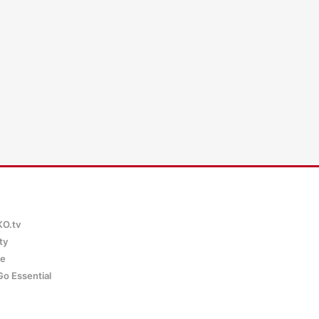
WKO.tv KI (lok
KO.tv
ty
ce
Go Essential