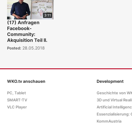
3:11
(17) Anfragen
Facebook-
Community:
Akquisition Teil II.
28.05.2018
Posted:
WKO.tv anschauen
Development
PC, Tablet
Geschichte von W
SMART-TV
3D und Virtual Reali
VLC Player
Artificial Intelligen
Essenzialisierung: 
KommAustria