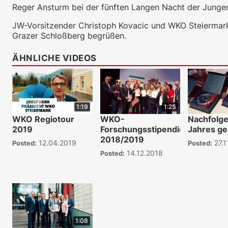
Reger Ansturm bei der fünften Langen Nacht der Jungen
JW-Vorsitzender Christoph Kovacic und WKO Steiermark
Grazer Schloßberg begrüßen.
ÄHNLICHE VIDEOS
1:19
1:25
WKO Regiotour
WKO-
Nachfolge
2019
Forschungsstipendien
Jahres ge
2018/2019
12.04.2019
27.1
Posted:
Posted:
14.12.2018
Posted:
1:08