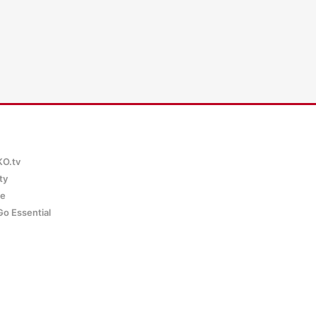
KO.tv
ty
ce
Go Essential