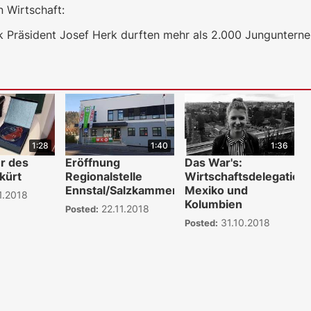
 Wirtschaft:
 Präsident Josef Herk durften mehr als 2.000 Junguntern
1:28
1:40
1:36
r des
Eröffnung
Das War's:
kürt
Regionalstelle
Wirtschaftsdelegation
Ennstal/Salzkammergut
Mexiko und
1.2018
Kolumbien
22.11.2018
Posted:
31.10.2018
Posted: