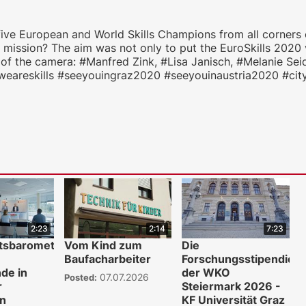
ive European and World Skills Champions from all corners o
eir mission? The aim was not only to put the EuroSkills 2020
t of the camera: #Manfred Zink, #Lisa Janisch, #Melanie Seid
eareskills #seeyouingraz2020 #seeyouinaustria2020 #cityo
2:23
2:14
7:23
ftsbarometer
Vom Kind zum
Die
Baufacharbeiter
Forschungsstipendien
de in
der WKO
07.07.2026
Posted:
r
Steiermark 2026 -
en
KF Universität Graz