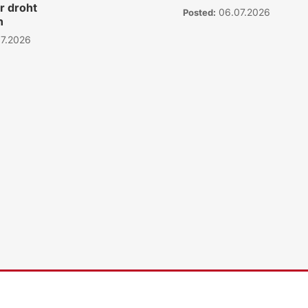
r droht
06.07.2026
Posted:
n
7.2026
WKO.tv KI (lok