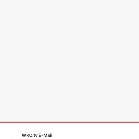
ales LLM gemma-4-26b-a4b-it, Blackwell)
WKO.tv E-Mail