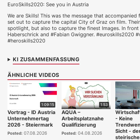
EuroSkills2020: See you in Austria
We are Skills! This was the message that accompanied f
set out to capture the capital City of Graz on film. Th
spotlight, but also to capture the finest Images. In fron
Haberschrick and #Fabian Gwiggner. #euroskills2020 #w
#heroskills2020
KI ZUSAMMENFASSUNG
ÄHNLICHE VIDEOS
1:09:15
1:53
Vortrag - ID Austria
AQUA –
Wirtscha
Unternehmertag
Arbeitsplatznahe
- Keine
2026 - Steiermark
Qualifizierung
Trendwen
Sicht - de
07.08.2026
04.08.2026
Posted:
Posted:
steirisch